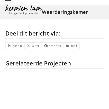
Skip
Open
Close
to
Waarderingskamer
mobile
mobile
content
menu
menu
Deel dit bericht via:
LinkedIn
Twitter
Facebook
E-mail
Gerelateerde Projecten