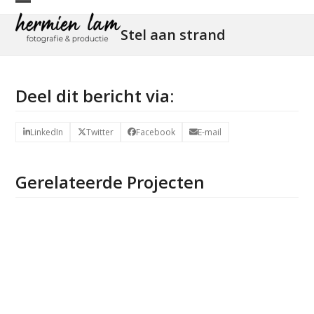
Skip
Open
Close
to
Stel aan strand
mobile
mobile
content
menu
menu
Deel dit bericht via:
LinkedIn
Twitter
Facebook
E-mail
Gerelateerde Projecten