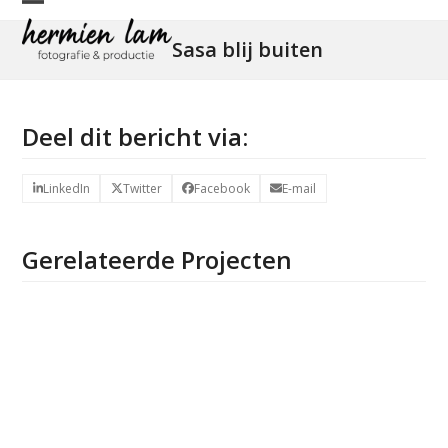
Skip
Open
Close
to
Sasa blij buiten
mobile
mobile
content
menu
menu
Deel dit bericht via:
LinkedIn
Twitter
Facebook
E-mail
Gerelateerde Projecten