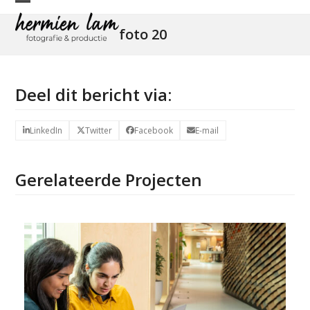
Skip
Open
Close
to
foto 20
mobile
mobile
content
menu
menu
Deel dit bericht via:
LinkedIn
Twitter
Facebook
E-mail
Gerelateerde Projecten