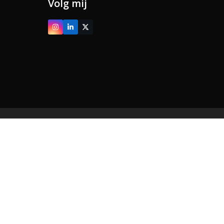
Volg mij
Instagram
LinkedIn
Twitter
(deprecated)