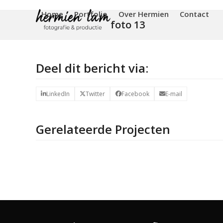
Skip
Home
Portfolio
Over Hermien
Contact
to
foto 13
content
Deel dit bericht via:
LinkedIn
Twitter
Facebook
E-mail
Gerelateerde Projecten