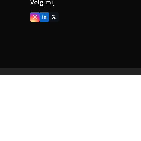
Volg mij
Instagram
LinkedIn
Twitter
(deprecated)