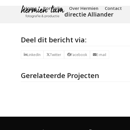
Skip
Home
Portfolio
Over Hermien
Contact
to
directie Alliander
content
Deel dit bericht via:
LinkedIn
Twitter
Facebook
E-mail
Gerelateerde Projecten