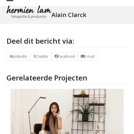
Skip
Open
Close
to
Alain Clarck
mobile
mobile
content
menu
menu
Deel dit bericht via:
LinkedIn
Twitter
Facebook
E-mail
Gerelateerde Projecten